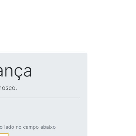
ança
nosco.
ao lado no campo abaixo