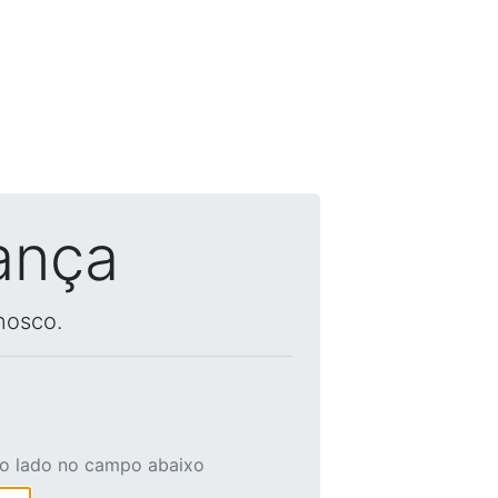
ança
nosco.
ao lado no campo abaixo