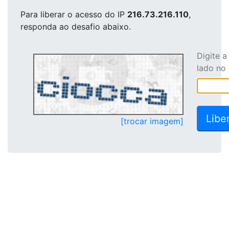
Para liberar o acesso
do IP
216.73.216.110
,
responda ao desafio abaixo.
Digite 
lado no
[trocar imagem]