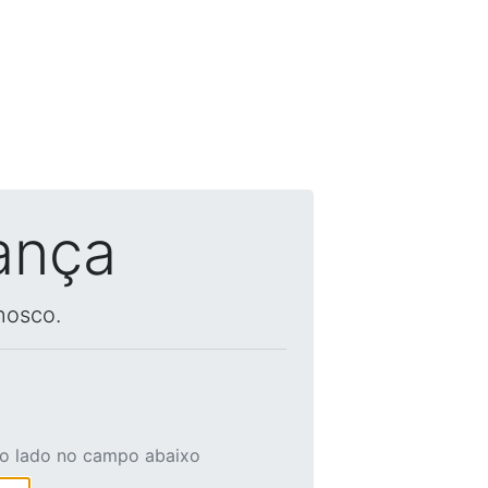
ança
nosco.
ao lado no campo abaixo