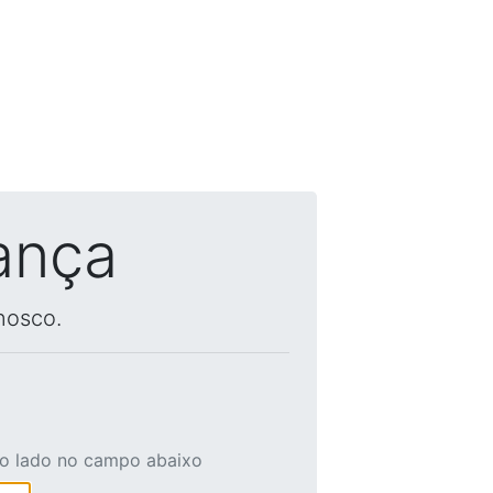
ança
nosco.
ao lado no campo abaixo