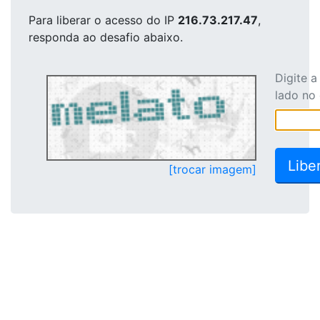
Para liberar o acesso
do IP
216.73.217.47
,
responda ao desafio abaixo.
Digite 
lado no
[trocar imagem]