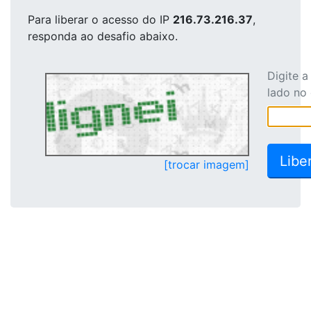
Para liberar o acesso
do IP
216.73.216.37
,
responda ao desafio abaixo.
Digite 
lado no
[trocar imagem]