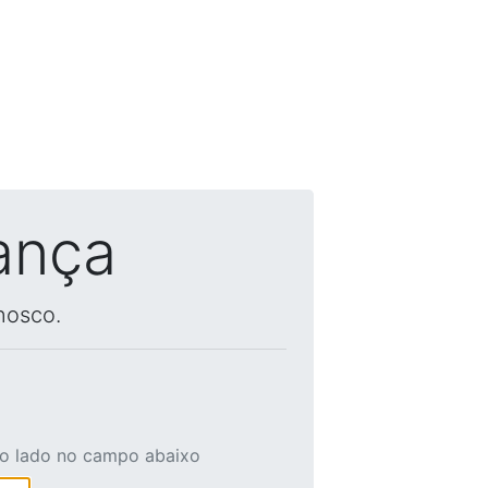
ança
nosco.
ao lado no campo abaixo