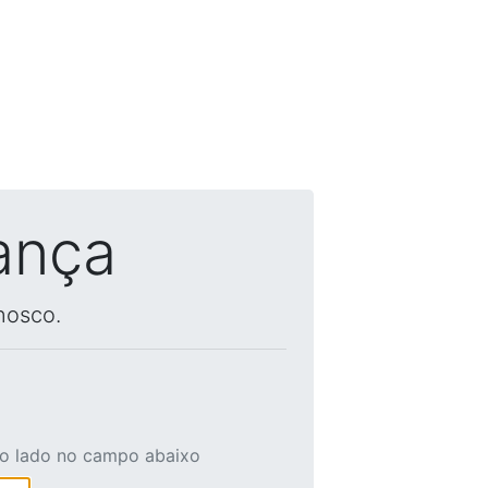
ança
nosco.
ao lado no campo abaixo