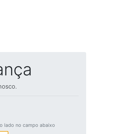
ança
nosco.
ao lado no campo abaixo