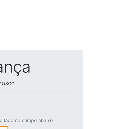
ança
nosco.
ao lado no campo abaixo