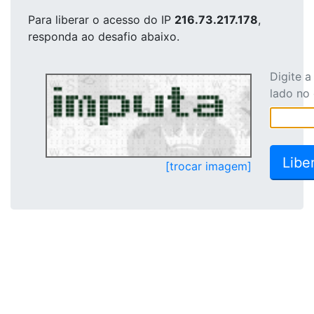
Para liberar o acesso
do IP
216.73.217.178
,
responda ao desafio abaixo.
Digite 
lado no
[trocar imagem]