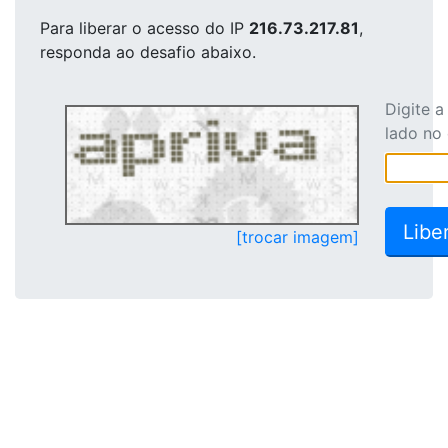
Para liberar o acesso
do IP
216.73.217.81
,
responda ao desafio abaixo.
Digite 
lado no
[trocar imagem]