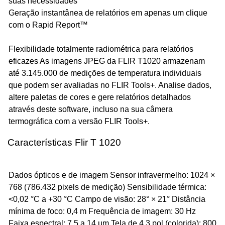
suas necessidades
Geração instantânea de relatórios em apenas um clique
com o Rapid Report™
Flexibilidade totalmente radiométrica para relatórios
eficazes As imagens JPEG da FLIR T1020 armazenam
até 3.145.000 de medições de temperatura individuais
que podem ser avaliadas no FLIR Tools+. Analise dados,
altere paletas de cores e gere relatórios detalhados
através deste software, incluso na sua câmera
termográfica com a versão FLIR Tools+.
Características Flir T 1020
Dados ópticos e de imagem Sensor infravermelho: 1024 ×
768 (786.432 pixels de medição) Sensibilidade térmica:
<0,02 °C a +30 °C Campo de visão: 28° × 21° Distância
mínima de foco: 0,4 m Frequência de imagem: 30 Hz
Faixa espectral: 7,5 a 14 µm Tela de 4,3 pol (colorida): 800