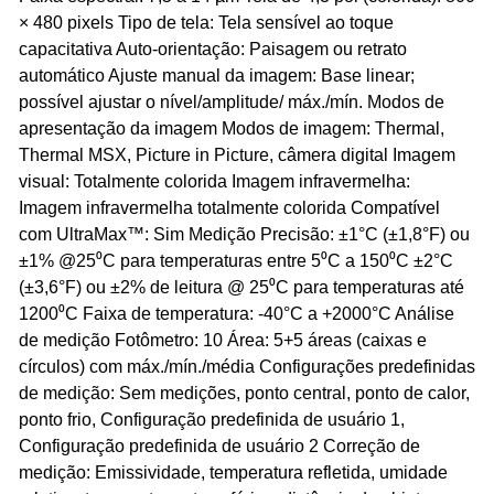
× 480 pixels Tipo de tela: Tela sensível ao toque
capacitativa Auto-orientação: Paisagem ou retrato
automático Ajuste manual da imagem: Base linear;
possível ajustar o nível/amplitude/ máx./mín. Modos de
apresentação da imagem Modos de imagem: Thermal,
Thermal MSX, Picture in Picture, câmera digital Imagem
visual: Totalmente colorida Imagem infravermelha:
Imagem infravermelha totalmente colorida Compatível
com UltraMax™: Sim Medição Precisão: ±1°C (±1,8°F) ou
±1% @25⁰C para temperaturas entre 5⁰C a 150⁰C ±2°C
(±3,6°F) ou ±2% de leitura @ 25⁰C para temperaturas até
1200⁰C Faixa de temperatura: -40°C a +2000°C Análise
de medição Fotômetro: 10 Área: 5+5 áreas (caixas e
círculos) com máx./mín./média Configurações predefinidas
de medição: Sem medições, ponto central, ponto de calor,
ponto frio, Configuração predefinida de usuário 1,
Configuração predefinida de usuário 2 Correção de
medição: Emissividade, temperatura refletida, umidade