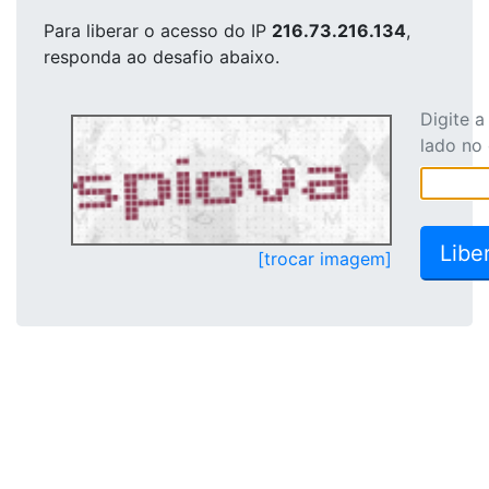
Para liberar o acesso
do IP
216.73.216.134
,
responda ao desafio abaixo.
Digite 
lado no
[trocar imagem]