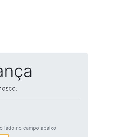
ança
nosco.
ao lado no campo abaixo