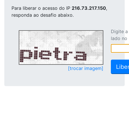
Para liberar o acesso
do IP
216.73.217.150
,
responda ao desafio abaixo.
Digite 
lado no
[trocar imagem]