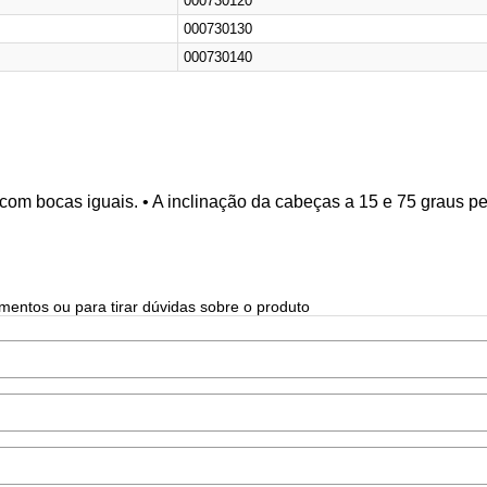
000730120
000730130
000730140
com bocas iguais. • A inclinação da cabeças a 15 e 75 graus pe
mentos ou para tirar dúvidas sobre o produto