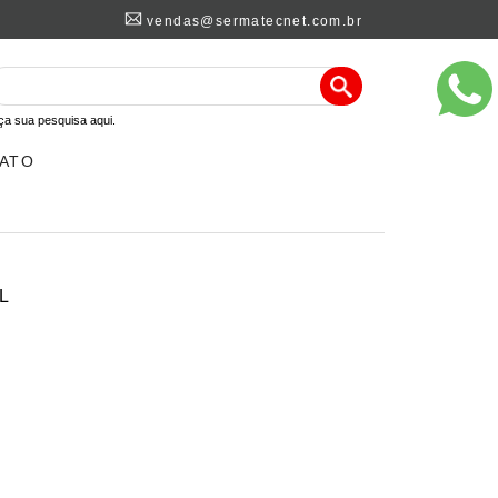
vendas@sermatecnet.com.br
ça sua pesquisa aqui.
ATO
L