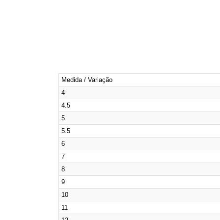
Medida / Variação
4
4.5
5
5.5
6
7
8
9
10
11