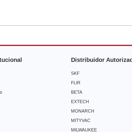
itucional
Distribuidor Autoriza
SKF
FLIR
o
BETA
EXTECH
MONARCH
MITYVAC
MILWAUKEE