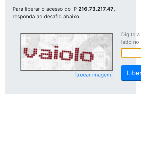
Para liberar o acesso
do IP
216.73.217.47
,
responda ao desafio abaixo.
Digite 
lado no
[trocar imagem]