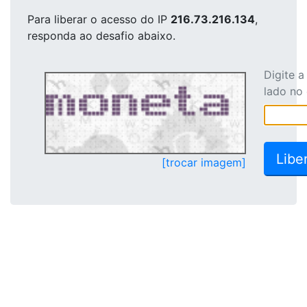
Para liberar o acesso
do IP
216.73.216.134
,
responda ao desafio abaixo.
Digite 
lado no
[trocar imagem]