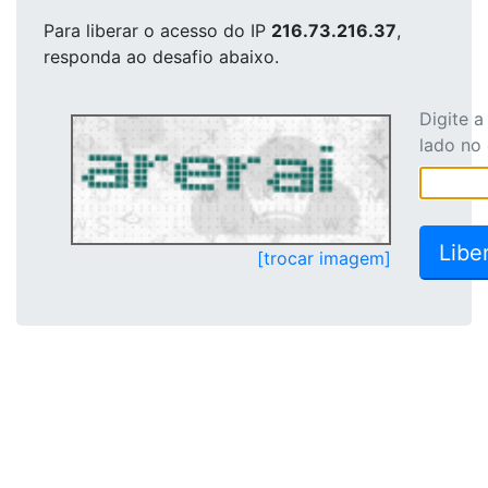
Para liberar o acesso
do IP
216.73.216.37
,
responda ao desafio abaixo.
Digite 
lado no
[trocar imagem]