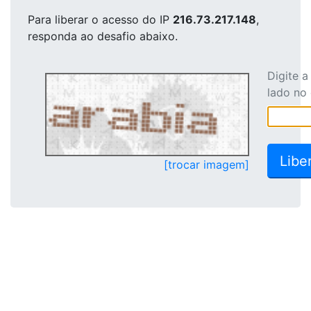
Para liberar o acesso
do IP
216.73.217.148
,
responda ao desafio abaixo.
Digite 
lado no
[trocar imagem]