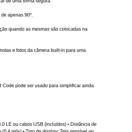
çar de uma forma segura.
r de apenas 90º.
edição quando as mesmas são colocadas na
otas e fotos da câmera built-in para uma
 Code pode ser usado para simplificar ainda
4.0 LE ou cabos USB (incluídos) • Distância de
(0.4 mils) • Tipo de display: Tela sensível ao