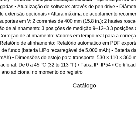
gadas • Atualização de software: através de pen drive • Diâmetr
 de extensão opcionais • Altura máxima de acoplamento recome
uportes em V; 2 correntes de 400 mm (15.8 in.); 2 hastes rosca
ição de alinhamento: 3 posições de medição 9–12–3 3 posições
Correção de alinhamento: Valores em tempo real para a correção
elatório de alinhamento: Relatório automático em PDF exportáv
 de fundo (bateria LiPo recarregável de 5.000 mAh) • Bateria d
mAh) • Dimensões do estojo para transporte: 530 × 110 × 360 mm 
racional: De 0 a 45 °C (32 to 113 °F) • Faixa IP: IP54 • Certifi
1 ano adicional no momento do registro
Catálogo