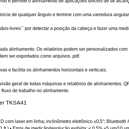
o e permite o alinhamento de aplicações difíceis de se alcan
 inicie de qualquer ângulo e termine com uma varredura angula
mãos-livres`` por detectar a posição da cabeça e fazer uma m
cada alinhamento. Os relatórios podem ser personalizados com n
odem ser exportados como arquivos .pdf.
vas e facilita os alinhamentos horizontais e verticais.
isão geral de todas máquinas e relatórios de alinhamentos. QR
 fluxo de trabalho no alinhamento.
aser TKSA41
 com laser em linha; inclinômetro eletrônico ±0,5°; Bluetooth 
1 ft.) • Erros de medição/resolução exibida: < 0,5% ±5 μm/10 um 