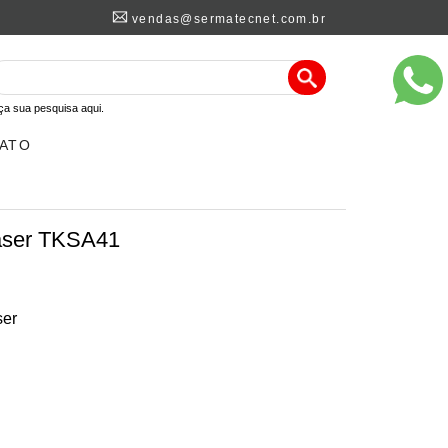
vendas@sermatecnet.com.br
ça sua pesquisa aqui.
ATO
laser TKSA41
ser