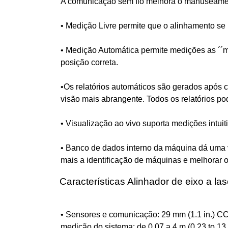
A comunicação sem fio melhora o manuseament
• Medição Livre permite que o alinhamento se
• Medição Automática permite medições as ´´
posição correta.
•Os relatórios automáticos são gerados após 
visão mais abrangente. Todos os relatórios p
• Visualização ao vivo suporta medições intuiti
• Banco de dados interno da máquina dá uma v
mais a identificação de máquinas e melhorar o
Características Alinhador de eixo a l
• Sensores e comunicação: 29 mm (1.1 in.) CCD
medição do sistema: de 0,07 a 4 m (0.23 to 13.