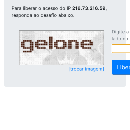
Para liberar o acesso
do IP
216.73.216.59
,
responda ao desafio abaixo.
Digite 
lado no
[trocar imagem]